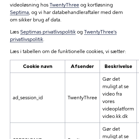
videoløsning hos
TwentyThree
og kortløsning
Septima
, og vi har databehandleraftaler med dem
om sikker brug af data.
Læs
Septimas privatlivspolitik
og
TwentyThree's
privatlivspolitik
.
Læs i tabellen om de funktionelle cookies, vi sætter:
Cookie navn
Afsender
Beskrivelse
Gør det
muligt at se
video fra
ad_session_id
TwentyThree
vores
videoplatform
video.kk.dk
Gør det
muligt at se