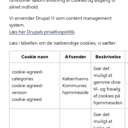
funktioner såsom afvisning af cookies og adgang til
sikret indhold.
Vi anvender Drupal 11 som content management
system.
Læs her Drupals privatlivspolitik
.
Læs i tabellen om de nødvendige cookies, vi sætter:
Cookie navn
Afsender
Beskrivelse
Gør det
cookie-agreed-
muligt at
categories
Københavns
gemme dine
cookie-agreed-
Kommunes
til- og fravalg
version
hjemmeside
af cookies på
cookie-agreed
hjemmesiden
Gør det
muligt at